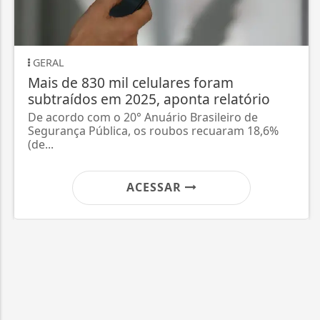
PERNAMBUCO
l celulares foram
GOVERNO DE P
 2025, aponta relatório
DUPLICAÇÃO D
CAETANO E BEL
20° Anuário Brasileiro de
a, os roubos recuaram 18,6%
Serão 28,8 km de 
obras que iniciara
ACESSAR