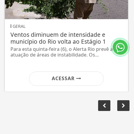
EDUCAÇÃO
em de intensidade e
Ideb mostra avan
io volta ao Estágio 1
no país
eira (6), o Alerta Rio prevê a
Anos iniciais do ens
e instabilidade. Os...
resultado e indicado
ACESSAR
A