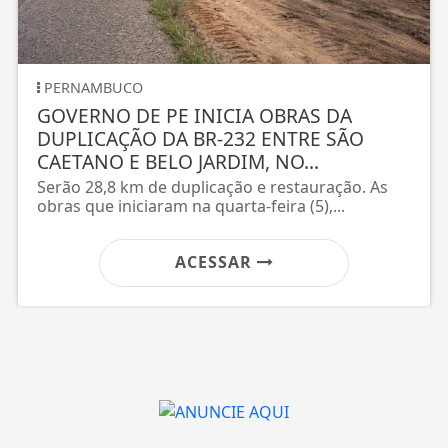
GERAL
E INICIA OBRAS DA
Ventos diminu
A BR-232 ENTRE SÃO
município do R
O JARDIM, NO...
Para esta quinta-f
atuação de áreas d
duplicação e restauração. As
m na quarta-feira (5),...
ACESSAR