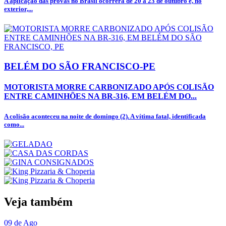
A aplicação das provas no Brasil ocorrerá de 20 a 23 de outubro e, no
exterior,...
BELÉM DO SÃO FRANCISCO-PE
MOTORISTA MORRE CARBONIZADO APÓS COLISÃO
ENTRE CAMINHÕES NA BR-316, EM BELÉM DO...
A colisão aconteceu na noite de domingo (2). A vítima fatal, identificada
como...
Veja também
09 de Ago