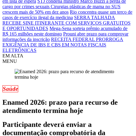
em lista de espera
STJ condena ministro Marco Buzzi a perda de
cargo por crimes sexuais
Cirurgias plásticas de mama no SUS
crescem mais de 50% em dez anos
Rio concentra quase um terço de
casos de exercício ilegal da medicina
SERRA TALHADA
RECEBE SINE ITINERANTE COM SERVIÇOS GRATUITOS
E OPORTUNIDADES
Mega-Sena sorteia prêmio acumulado de
R$ 165 milhões neste domingo
Prouni abre prazo para comprovar
informações da inscrição
RECEITA FEDERAL PRORROGA
EXIGÊNCIA DE IBS E CBS EM NOTAS FISCAIS
ELETRÔNICAS
EM ALTA
MENU
Saúde
Enamed 2026: prazo para recurso de
atendimento termina hoje
Participante deverá enviar a
documentação comprobatória da