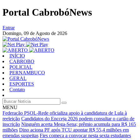
Portal CabrobóNews
Entrar
Domingo,
09 de Agosto de 2026
INÍCIO
CABROBO
POLICIAL
PERNAMBUCO
GERAL
ESPORTES
Contato
MENU
Federação PSOL-Rede oficializa apoio à candidatura de Lula à
reeleição
Candidatos do Encceja 2026 podem consultar o cartão de
inscrição
Ninguém acerta Mega-Sena; prêmio acumula para R$ 165
milhões
Dino aciona PF após TCU apontar R$ 55,4 milhões em
emendas suspeitas
Fies começa a convocar nesta sexta estudantes