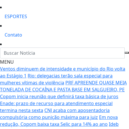
ESPORTES
Contato
MENU
Ventos diminuem de intensidade e município do Rio volta
ao Estágio 1
Rio: delegacias terão sala especial para
mulheres vítimas de violência
PRF APREENDE QUASE MEIA
TONELADA DE COCAÍNA E PASTA BASE EM SALGUEIRO, PE
Copom inicia reunião que definirá taxa básica de juros
Enade: prazo de recurso para atendimento especial
termina nesta sexta
CNJ acaba com aposentadoria
compulsória como punição máxima para juiz
Em nova
redução, Copom baixa taxa Selic para 14% ao ano
Ideb