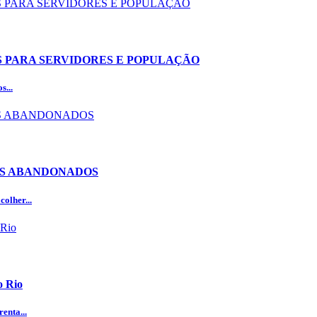
OS PARA SERVIDORES E POPULAÇÃO
s...
OS ABANDONADOS
olher...
o Rio
enta...