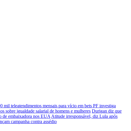
0 mil teleatendimentos mensais para vício em bets
PF investiga
s sobre igualdade salarial de homens e mulheres
Durigan diz que
sto de embaixadora nos EUA
Atitude irresponsável, diz Lula após
 lançam campanha contra assédio