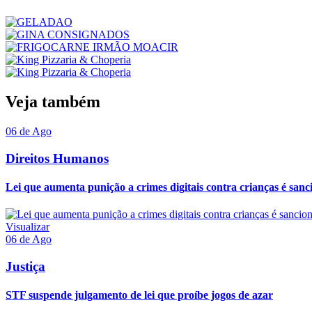
Veja também
06 de Ago
Direitos Humanos
Lei que aumenta punição a crimes digitais contra crianças é san
Visualizar
06 de Ago
Justiça
STF suspende julgamento de lei que proíbe jogos de azar