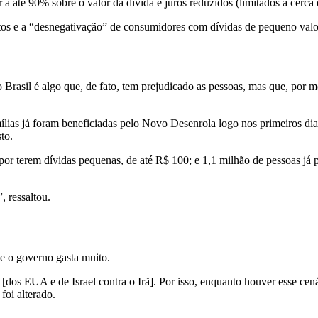
r a até 90% sobre o valor da dívida e juros reduzidos (limitados a cer
tos e a “desnegativação” de consumidores com dívidas de pequeno valo
no Brasil é algo que, de fato, tem prejudicado as pessoas, mas que, po
ias já foram beneficiadas pelo Novo Desenrola logo nos primeiros dia
to.
or terem dívidas pequenas, de até R$ 100; e 1,1 milhão de pessoas já p
 ressaltou.
e o governo gasta muito.
 [dos EUA e de Israel contra o Irã]. Por isso, enquanto houver esse c
foi alterado.