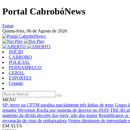
Portal CabrobóNews
Entrar
Quinta-feira,
06 de Agosto de 2026
INÍCIO
CABROBO
POLICIAL
PERNAMBUCO
GERAL
ESPORTES
Contato
MENU
SP: greve na CPTM paralisa parcialmente três linhas de trens
Grupo l
senador Weverton Rocha por suspeita de desvios no INSS
TRE-RJ alt
aumento da dívida decorre dos juros, não dos gastos
Republicanos se 
revogação de visto de embaixadora
Ventos diminuem de intensidade e
EM ALTA