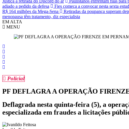
Justiça a retirada do Discord do ar
Paulistanos enfrentam filas para
adiado a pedido da defesa
Fies começa a convocar nesta sexta estud
R$ 164 milhões da Mega-Sena
Retiradas da poupança superam depó
menopausa têm tratamento, diz especialista
EM ALTA
MENU
Policial
PF DEFLAGRA A OPERAÇÃO FIREN
Deflagrada nesta quinta-feira (5), a oper
especializada em fraudes a licitações públ