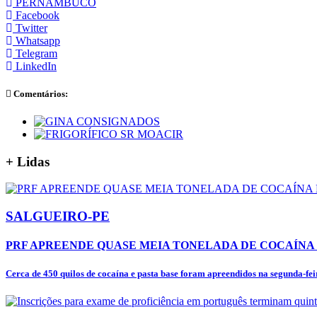
PERNAMBUCO
Facebook
Twitter
Whatsapp
Telegram
LinkedIn
Comentários:
+
Lidas
SALGUEIRO-PE
PRF APREENDE QUASE MEIA TONELADA DE COCAÍNA E
Cerca de 450 quilos de cocaína e pasta base foram apreendidos na segunda-feira