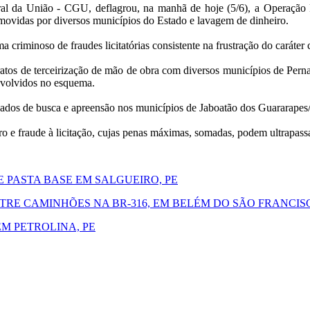
l da União - CGU, deflagrou, na manhã de hoje (5/6), a Operação F
romovidas por diversos municípios do Estado e lavagem de dinheiro.
 criminoso de fraudes licitatórias consistente na frustração do caráter
tos de terceirização de mão de obra com diversos municípios de Perna
nvolvidos no esquema.
dos de busca e apreensão nos municípios de Jaboatão dos Guararapes/
o e fraude à licitação, cujas penas máximas, somadas, podem ultrapassa
 PASTA BASE EM SALGUEIRO, PE
E CAMINHÕES NA BR-316, EM BELÉM DO SÃO FRANCISC
EM PETROLINA, PE