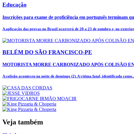
Educação
Inscrições para exame de proficiência em português terminam qu
A aplicação das provas no Brasil ocorrerá de 20 a 23 de outubro e, no exterior,
BELÉM DO SÃO FRANCISCO-PE
MOTORISTA MORRE CARBONIZADO APÓS COLISÃO ENT
A colisão aconteceu na noite de domingo (2). A vítima fatal, identificada como..
Veja também