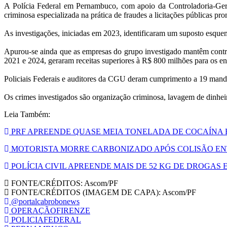
A Polícia Federal em Pernambuco, com apoio da Controladoria-Gera
criminosa especializada na prática de fraudes a licitações públicas p
As investigações, iniciadas em 2023, identificaram um suposto esquema
Apurou-se ainda que as empresas do grupo investigado mantêm contra
2021 e 2024, geraram receitas superiores à R$ 800 milhões para os e
Policiais Federais e auditores da CGU deram cumprimento a 19 manda
Os crimes investigados são organização criminosa, lavagem de dinheir
Leia Também:
PRF APREENDE QUASE MEIA TONELADA DE COCAÍNA E
MOTORISTA MORRE CARBONIZADO APÓS COLISÃO ENTR
POLÍCIA CIVIL APREENDE MAIS DE 52 KG DE DROGAS 
FONTE/CRÉDITOS:
Ascom/PF
FONTE/CRÉDITOS (IMAGEM DE CAPA):
Ascom/PF
@portalcabrobonews
OPERAÇÃOFIRENZE
POLICIAFEDERAL