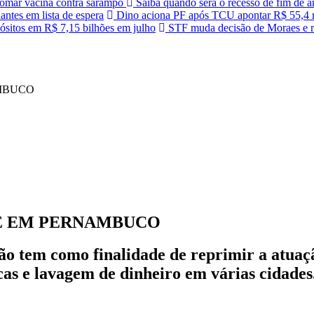
 tomar vacina contra sarampo
Saiba quando será o recesso de fim de a
antes em lista de espera
Dino aciona PF após TCU apontar R$ 55,4 m
sitos em R$ 7,15 bilhões em julho
STF muda decisão de Moraes e r
ZE EM PERNAMBUCO
ação tem como finalidade de reprimir a atu
icas e lavagem de dinheiro em várias cidades