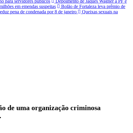
no para servidores públicos
Depoimento de Jaques Wagner à PF é
ilhões em emendas suspeitas
Bolão de Fortaleza leva prêmio de
eduz pena de condenada por 8 de janeiro
Queixas sexuais na
ação de uma organização criminosa
.