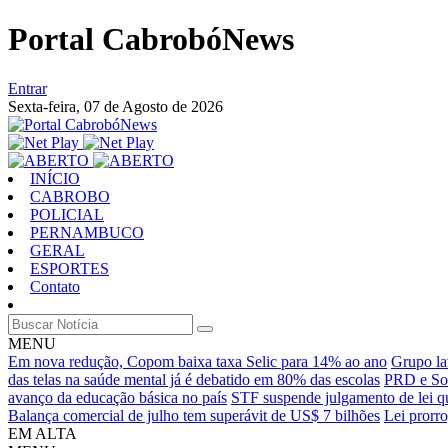
Portal CabrobóNews
Entrar
Sexta-feira,
07 de Agosto de 2026
INÍCIO
CABROBO
POLICIAL
PERNAMBUCO
GERAL
ESPORTES
Contato
MENU
Em nova redução, Copom baixa taxa Selic para 14% ao ano
Grupo la
das telas na saúde mental já é debatido em 80% das escolas
PRD e Sol
avanço da educação básica no país
STF suspende julgamento de lei qu
Balança comercial de julho tem superávit de US$ 7 bilhões
Lei prorr
EM ALTA