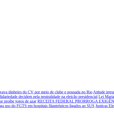
vava dinheiro do CV por meio de clube e pousada no Rio
Atitude irre
idariedade decidem pela neutralidade na eleição presidencial
Lei Maria
e proíbe jogos de azar
RECEITA FEDERAL PRORROGA EXIGÊNC
oga uso do FGTS em hospitais filantrópicos ligados ao SUS
Justiças El