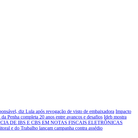
sponsável, diz Lula após revogação de visto de embaixadora
Impacto
 da Penha completa 20 anos entre avanços e desafios
Ideb mostra
IA DE IBS E CBS EM NOTAS FISCAIS ELETRÔNICAS
eitoral e do Trabalho lançam campanha contra assédio