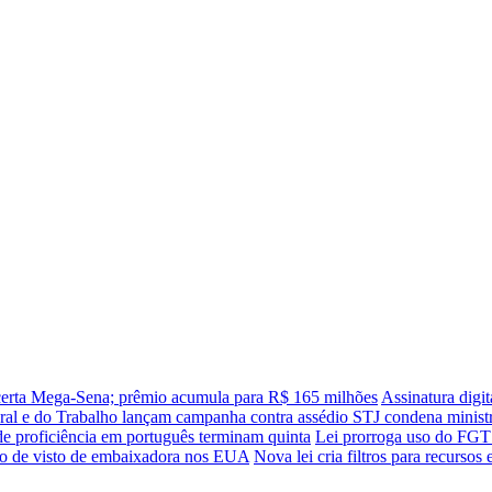
erta Mega-Sena; prêmio acumula para R$ 165 milhões
Assinatura digit
toral e do Trabalho lançam campanha contra assédio
STJ condena minist
de proficiência em português terminam quinta
Lei prorroga uso do FGTS
ão de visto de embaixadora nos EUA
Nova lei cria filtros para recursos