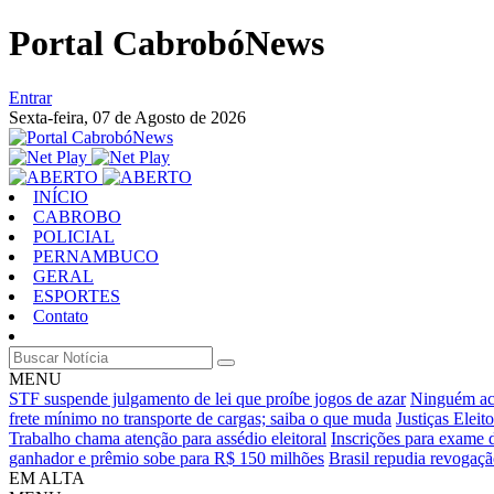
Portal CabrobóNews
Entrar
Sexta-feira,
07 de Agosto de 2026
INÍCIO
CABROBO
POLICIAL
PERNAMBUCO
GERAL
ESPORTES
Contato
MENU
STF suspende julgamento de lei que proíbe jogos de azar
Ninguém ac
frete mínimo no transporte de cargas; saiba o que muda
Justiças Elei
Trabalho chama atenção para assédio eleitoral
Inscrições para exame 
ganhador e prêmio sobe para R$ 150 milhões
Brasil repudia revogaç
EM ALTA