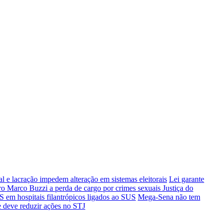
al e lacração impedem alteração em sistemas eleitorais
Lei garante
ro Marco Buzzi a perda de cargo por crimes sexuais
Justiça do
 em hospitais filantrópicos ligados ao SUS
Mega-Sena não tem
 e deve reduzir ações no STJ