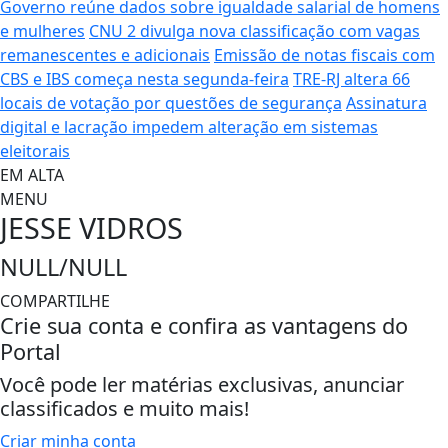
Governo reúne dados sobre igualdade salarial de homens
e mulheres
CNU 2 divulga nova classificação com vagas
remanescentes e adicionais
Emissão de notas fiscais com
CBS e IBS começa nesta segunda-feira
TRE-RJ altera 66
locais de votação por questões de segurança
Assinatura
digital e lacração impedem alteração em sistemas
eleitorais
EM ALTA
MENU
JESSE VIDROS
NULL/NULL
COMPARTILHE
Crie sua conta e confira as vantagens do
Portal
Você pode ler matérias exclusivas, anunciar
classificados e muito mais!
Criar minha conta