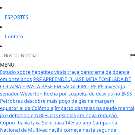
ESPORTES
Contato
MENU
Estudo sobre hepatites virais traça panorama da doença
em onze anos
PRF APREENDE QUASE MEIA TONELADA DE
COCAÍNA E PASTA BASE EM SALGUEIRO, PE
PF investiga
senador Weverton Rocha por suspeita de desvios no INSS
Petrobras descobre mais poço de gás na margem
equatorial da Colômbia
Impacto das telas na saúde mental
já é debatido em 80% das escolas
Em nova redução,
Copom baixa taxa Selic para 14% ao ano
Campanha
Nacional de Multivacinação começa nesta segunda