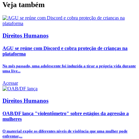
Veja também
Direitos Humanos
AGU se reúne com Discord e cobra proteção de crianças na
plataforma
No mês passado, uma adolescente foi induzida a tirar a própria vida durante
uma live...
Acessar
Direitos Humanos
OAB/DF lança "violentômetro" sobre estágios da agressão a
mulheres
O material expõe os diferentes níveis de violência que uma mulher pode
enfrentar,...