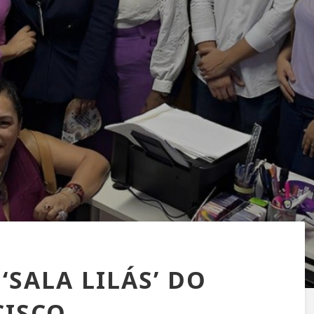
‘SALA LILÁS’ DO
CISCO