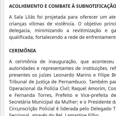
ACOLHIMENTO E COMBATE À SUBNOTIFICAÇÃ
A Sala Lilás foi projetada para oferecer um a
crianças vítimas de violência. O objetivo pri
delegacia, minimizando a revitimização e 
qualificada, fortalecendo a rede de enfrentament
CERIMÔNIA
A cerimônia de inauguração, que aconteceu
autoridades e representantes de instituições, re
presentes os juízes Leonardo Marins e Filipe 
Tribunal de Justiça de Pernambuco. Também par
Operacional da Polícia Cívil; Raquel Amorim, C
e Fernanda Torres, Prefeito e Vice-prefeita d
Secretária Municipal da Mulher; e o Presidente 
Circunscrição Policial é liderada pelo Delegado 
Seccional, através do Bel. Lamartine Filho.