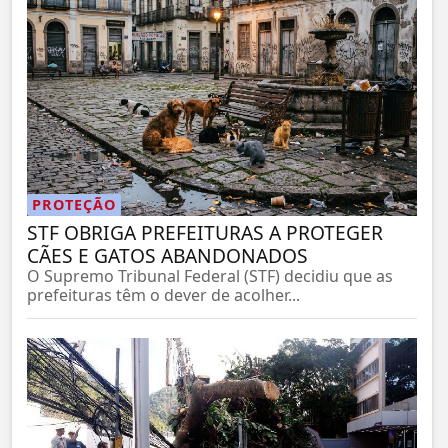
PROTEÇÃO
STF OBRIGA PREFEITURAS A PROTEGER
CÃES E GATOS ABANDONADOS
O Supremo Tribunal Federal (STF) decidiu que as
prefeituras têm o dever de acolher...