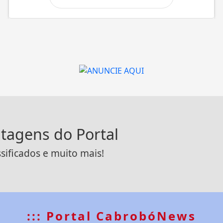
ntagens do Portal
ssificados e muito mais!
::: Portal CabrobóNews