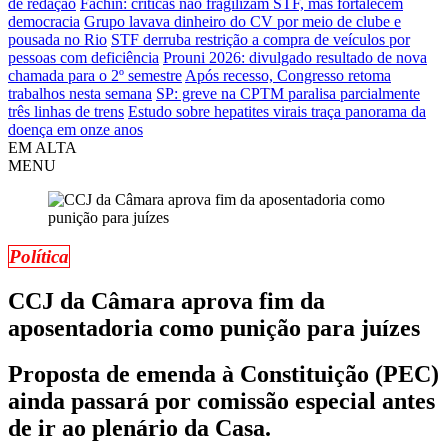
de redação
Fachin: críticas não fragilizam STF, mas fortalecem
democracia
Grupo lavava dinheiro do CV por meio de clube e
pousada no Rio
STF derruba restrição a compra de veículos por
pessoas com deficiência
Prouni 2026: divulgado resultado de nova
chamada para o 2º semestre
Após recesso, Congresso retoma
trabalhos nesta semana
SP: greve na CPTM paralisa parcialmente
três linhas de trens
Estudo sobre hepatites virais traça panorama da
doença em onze anos
EM ALTA
MENU
Política
CCJ da Câmara aprova fim da
aposentadoria como punição para juízes
Proposta de emenda à Constituição (PEC)
ainda passará por comissão especial antes
de ir ao plenário da Casa.