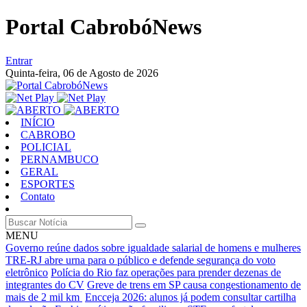
Portal CabrobóNews
Entrar
Quinta-feira,
06 de Agosto de 2026
INÍCIO
CABROBO
POLICIAL
PERNAMBUCO
GERAL
ESPORTES
Contato
MENU
Governo reúne dados sobre igualdade salarial de homens e mulheres
TRE-RJ abre urna para o público e defende segurança do voto
eletrônico
Polícia do Rio faz operações para prender dezenas de
integrantes do CV
Greve de trens em SP causa congestionamento de
mais de 2 mil km
Encceja 2026: alunos já podem consultar cartilha