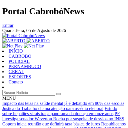
Portal CabrobóNews
Entrar
Quarta-feira,
05 de Agosto de 2026
INÍCIO
CABROBO
POLICIAL
PERNAMBUCO
GERAL
ESPORTES
Contato
MENU
Impacto das telas na saúde mental já é debatido em 80% das escolas
Justiça do Trabalho chama atenção para assédio eleitoral
Estudo
sobre hepatites virais traça panorama da doença em onze anos
PF
investiga senador Weverton Rocha por suspeita de desvios no INSS
Copom inicia reunião que definirá taxa básica de juros
Republicanos