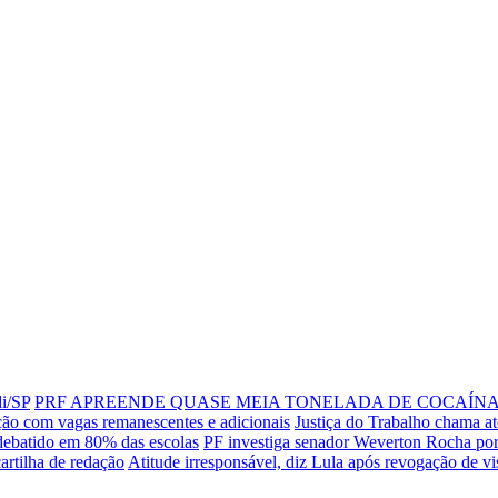
di/SP
PRF APREENDE QUASE MEIA TONELADA DE COCAÍNA 
ção com vagas remanescentes e adicionais
Justiça do Trabalho chama at
 debatido em 80% das escolas
PF investiga senador Weverton Rocha por
artilha de redação
Atitude irresponsável, diz Lula após revogação de v