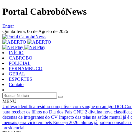
Portal CabrobóNews
Entrar
Quinta-feira,
06 de Agosto de 2026
INÍCIO
CABROBO
POLICIAL
PERNAMBUCO
GERAL
ESPORTES
Contato
MENU
Unifesp identifica resíduo compatível com sangue no antigo DOI-Co
para receber os filhos no Dia dos Pais
CNU 2 divulga nova classifica
dezenas de integrantes do CV
Impacto das telas na saúde mental já é
mensais para vício em bets
Encceja 2026: alunos já podem consultar c
presidencial