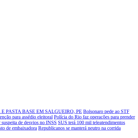
E PASTA BASE EM SALGUEIRO, PE
Bolsonaro pede ao STF
enção para assédio eleitoral
Polícia do Rio faz operações para prender
 suspeita de desvios no INSS
SUS terá 100 mil teleatendimentos
isto de embaixadora
Republicanos se manterá neutro na corrida