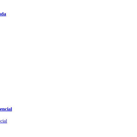
uda
encial