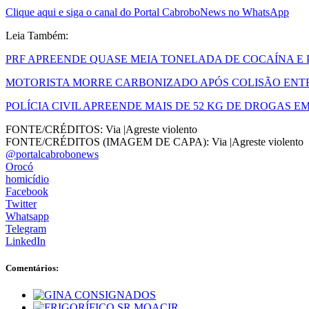
Clique aqui e siga o canal do Portal CabroboNews no WhatsApp
Leia Também:
PRF APREENDE QUASE MEIA TONELADA DE COCAÍNA E P
MOTORISTA MORRE CARBONIZADO APÓS COLISÃO ENTRE
POLÍCIA CIVIL APREENDE MAIS DE 52 KG DE DROGAS EM
FONTE/CRÉDITOS:
Via |Agreste violento
FONTE/CRÉDITOS (IMAGEM DE CAPA):
Via |Agreste violento
@portalcabrobonews
Orocó
homicídio
Facebook
Twitter
Whatsapp
Telegram
LinkedIn
Comentários: