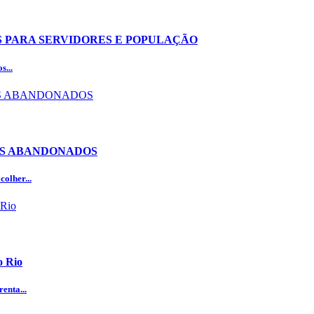
OS PARA SERVIDORES E POPULAÇÃO
s...
OS ABANDONADOS
olher...
o Rio
enta...