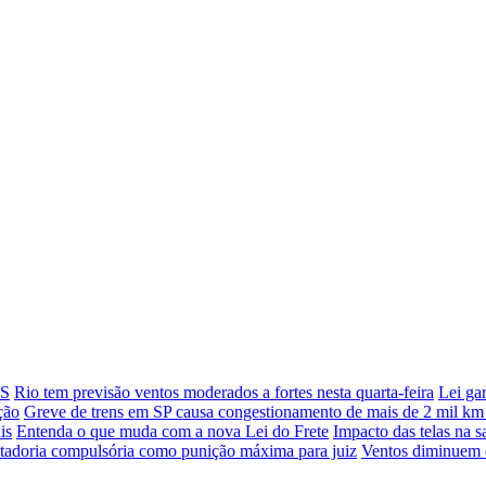
SS
Rio tem previsão ventos moderados a fortes nesta quarta-feira
Lei ga
ção
Greve de trens em SP causa congestionamento de mais de 2 mil k
is
Entenda o que muda com a nova Lei do Frete
Impacto das telas na 
adoria compulsória como punição máxima para juiz
Ventos diminuem d