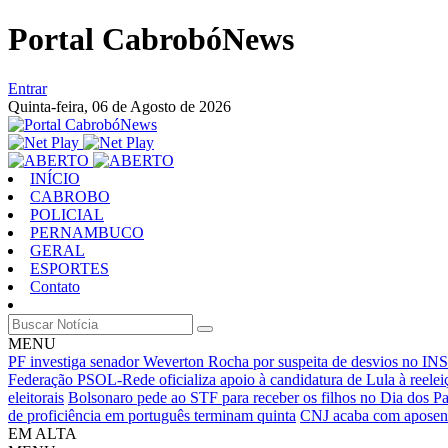
Portal CabrobóNews
Entrar
Quinta-feira,
06 de Agosto de 2026
INÍCIO
CABROBO
POLICIAL
PERNAMBUCO
GERAL
ESPORTES
Contato
MENU
PF investiga senador Weverton Rocha por suspeita de desvios no IN
Federação PSOL-Rede oficializa apoio à candidatura de Lula à reelei
eleitorais
Bolsonaro pede ao STF para receber os filhos no Dia dos Pa
de proficiência em português terminam quinta
CNJ acaba com aposent
EM ALTA