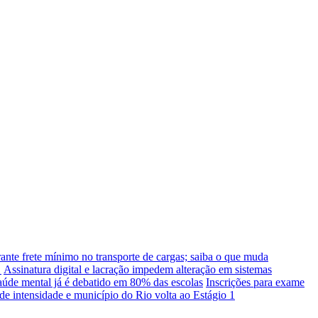
rante frete mínimo no transporte de cargas; saiba o que muda
m
Assinatura digital e lacração impedem alteração em sistemas
saúde mental já é debatido em 80% das escolas
Inscrições para exame
e intensidade e município do Rio volta ao Estágio 1