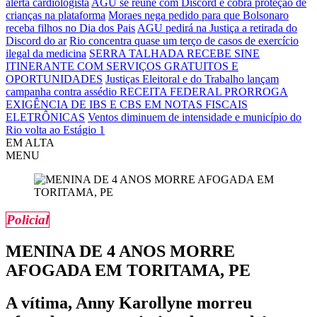
alerta cardiologista
AGU se reúne com Discord e cobra proteção de
crianças na plataforma
Moraes nega pedido para que Bolsonaro
receba filhos no Dia dos Pais
AGU pedirá na Justiça a retirada do
Discord do ar
Rio concentra quase um terço de casos de exercício
ilegal da medicina
SERRA TALHADA RECEBE SINE
ITINERANTE COM SERVIÇOS GRATUITOS E
OPORTUNIDADES
Justiças Eleitoral e do Trabalho lançam
campanha contra assédio
RECEITA FEDERAL PRORROGA
EXIGÊNCIA DE IBS E CBS EM NOTAS FISCAIS
ELETRÔNICAS
Ventos diminuem de intensidade e município do
Rio volta ao Estágio 1
EM ALTA
MENU
Policial
MENINA DE 4 ANOS MORRE
AFOGADA EM TORITAMA, PE
A vítima, Anny Karollyne morreu