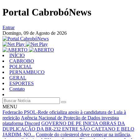
Portal CabrobóNews
Entrar
Domingo,
09 de Agosto de 2026
INÍCIO
CABROBO
POLICIAL
PERNAMBUCO
GERAL
ESPORTES
Contato
MENU
Federação PSOL-Rede oficializa apoio à candidatura de Lula à
reeleição
Agência Nacional de Proteção de Dados investiga
plataforma Discord
GOVERNO DE PE INICIA OBRAS DA
DUPLICAÇÃO DA BR-232 ENTRE SÃO CAETANO E BELO
JARDIM, NO...
Controle do colesterol deve começar na infância,