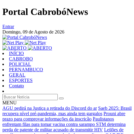
Portal CabrobóNews
Entrar
Domingo,
09 de Agosto de 2026
INÍCIO
CABROBO
POLICIAL
PERNAMBUCO
GERAL
ESPORTES
Contato
MENU
AGU pedirá na Justiça a retirada do Discord do ar
Saeb 2025: Brasil
recupera nível pré-pandemia, mas ainda tem gargalos
Prouni abre
prazo para comprovar informações da inscrição
Paulistanos
enfrentam filas para tomar vacina contra sarampo
STM determina
perda de patente de militar acusado de transmitir HIV
Leilões de