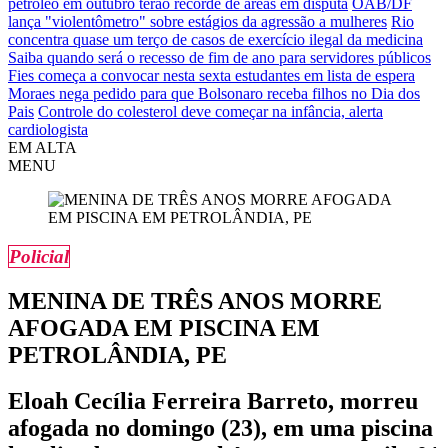
petróleo em outubro terão recorde de áreas em disputa
OAB/DF
lança "violentômetro" sobre estágios da agressão a mulheres
Rio
concentra quase um terço de casos de exercício ilegal da medicina
Saiba quando será o recesso de fim de ano para servidores públicos
Fies começa a convocar nesta sexta estudantes em lista de espera
Moraes nega pedido para que Bolsonaro receba filhos no Dia dos
Pais
Controle do colesterol deve começar na infância, alerta
cardiologista
EM ALTA
MENU
Policial
MENINA DE TRÊS ANOS MORRE
AFOGADA EM PISCINA EM
PETROLÂNDIA, PE
Eloah Cecília Ferreira Barreto, morreu
afogada no domingo (23), em uma piscina