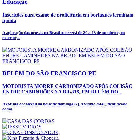
Educação
Inscrições para exame de proficiência em português terminam
quinta
A aplicação das provas no Brasil ocorrerá de 20 a 23 de outubro e, no
exterior,...
BELÉM DO SÃO FRANCISCO-PE
MOTORISTA MORRE CARBONIZADO APÓS COLISÃO
ENTRE CAMINHÕES NA BR-316, EM BELÉM DO...
A colisão aconteceu na noite de domingo (2). A vítima fatal, identificada
como...