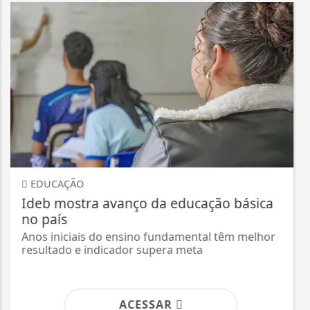
POLÍTICA
PRD e Solidariedade decidem pela
neutralidade na eleição presidencial
Diretórios estaduais estão livres para formar
alianças com os partidos que preferirem.
ACESSAR