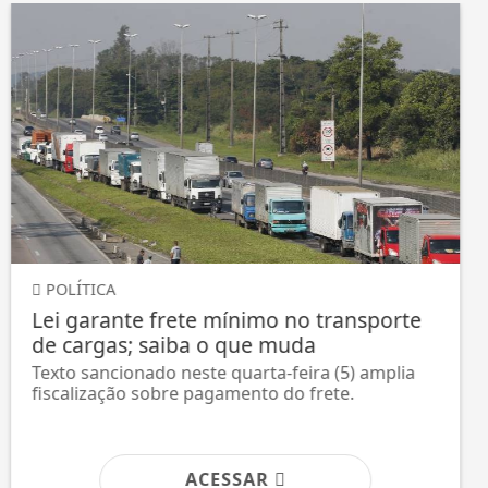
JUSTIÇA
TRE-RJ altera 66 locais de votação por
questões de segurança
Objetivo é evitar influência do crime organizado
e de milícias. Medida alcança cerca de...
ACESSAR