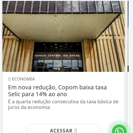
JUSTIÇA
Bolsonaro pede ao STF para receber os
filhos no Dia dos Pais
Proibido de receber visitas até 17 de agosto, ex-
presidente argumenta que encontro terá...
ACESSAR