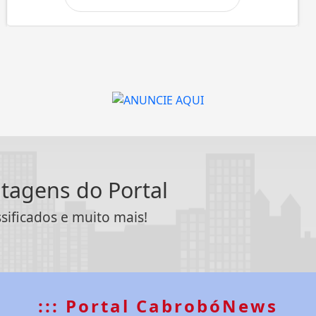
ntagens do Portal
ssificados e muito mais!
::: Portal CabrobóNews