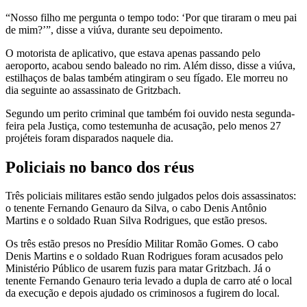
“Nosso filho me pergunta o tempo todo: ‘Por que tiraram o meu pai
de mim?’”, disse a viúva, durante seu depoimento.
O motorista de aplicativo, que estava apenas passando pelo
aeroporto, acabou sendo baleado no rim. Além disso, disse a viúva,
estilhaços de balas também atingiram o seu fígado. Ele morreu no
dia seguinte ao assassinato de Gritzbach.
Segundo um perito criminal que também foi ouvido nesta segunda-
feira pela Justiça, como testemunha de acusação, pelo menos 27
projéteis foram disparados naquele dia.
Policiais no banco dos réus
Três policiais militares estão sendo julgados pelos dois assassinatos:
o tenente Fernando Genauro da Silva, o cabo Denis Antônio
Martins e o soldado Ruan Silva Rodrigues, que estão presos.
Os três estão presos no Presídio Militar Romão Gomes. O cabo
Denis Martins e o soldado Ruan Rodrigues foram acusados pelo
Ministério Público de usarem fuzis para matar Gritzbach. Já o
tenente Fernando Genauro teria levado a dupla de carro até o local
da execução e depois ajudado os criminosos a fugirem do local.