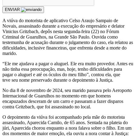
ENVIAR
A viúva do motorista de aplicativo Celso Araujo Sampaio de
Novais, assassinado durante a execução do empresário e delator
Vinicius Gritzbach, depôs nesta segunda-feira (22) no Fórum
Criminal de Guarulhos, na Grande São Paulo. Ouvida como
testemunha de acusação durante o julgamento do caso, ela relatou as
dificuldades, inclusive financeiras, que enfrenta desde a morte do
marido.
“Ele me ajudava a pagar o aluguel. Ele era muito provedor. Antes eu
não tinha essa preocupação, mas, hoje, tenho dificuldades para
pagar o aluguel e até os óculos do meu filho”, contou ela, que
teve seu nome preservado durante o depoimento à Justiça.
No dia 8 de novembro de 2024, seu marido passava pelo Aeroporto
Internacional de Guarulhos no momento em que homens
encapuzados desceram de um carro e passaram a fazer disparos
contra Gritzbach, que foi assassinado no local.
O depoimento da viúva foi acompanhado pela mãe do motorista
assassinado, Aparecida Camilo, de 65 anos. Sentada na plateia do
júri, Aparecida chorou enquanto a nora falava sobre o filho. Em um
dos momentos de maior emoção, ela ouviu a nora contar à Justiça: