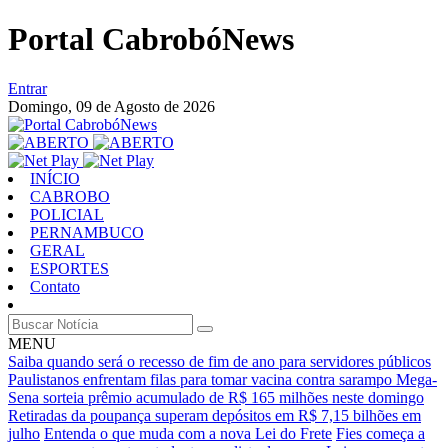
Portal CabrobóNews
Entrar
Domingo,
09 de Agosto de 2026
INÍCIO
CABROBO
POLICIAL
PERNAMBUCO
GERAL
ESPORTES
Contato
MENU
Saiba quando será o recesso de fim de ano para servidores públicos
Paulistanos enfrentam filas para tomar vacina contra sarampo
Mega-
Sena sorteia prêmio acumulado de R$ 165 milhões neste domingo
Retiradas da poupança superam depósitos em R$ 7,15 bilhões em
julho
Entenda o que muda com a nova Lei do Frete
Fies começa a