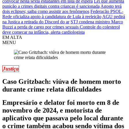
convocar nesta sexta estudantes em lista de espera
Lei que aumenta
punição a crimes digitais contra crianças é sancionada
Agosto terá
dois eclipses; saiba como assistir aos fenômenos
Federação PSOL-
Rede oficializa apoio à candidatura de Lula à reeleição
AGU pedirá
na Justiça a retirada do Discord do ar
STJ condena ministro Marco
Buzzi a perda de cargo por crimes sexuais
Controle do colesterol
deve começar na infância, alerta cardiologista
EM ALTA
MENU
Justiça
Caso Gritzbach: viúva de homem morto
durante crime relata dificuldades
Empresário e delator foi morto em 8 de
novembro de 2024, e motorista de
aplicativo que passava pelo local durante
o crime também acabou sendo vítima dos