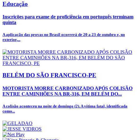
Educação
Inscrições para exame de proficiência em português terminam
quinta
A aplicação das provas no Brasil ocorrerá de 20 a 23 de outubro e, no
exterior,...
BELÉM DO SÃO FRANCISCO-PE
MOTORISTA MORRE CARBONIZADO APÓS COLISÃO
ENTRE CAMINHÕES NA BR-316, EM BELÉM DO...
A colisão aconteceu na noite de domingo (2). A vítima fatal, identificada
como...