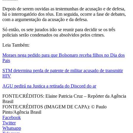
Depois de serem ouvidas as testemunhas de acusação e de defesa,
há o interrogatório dos réus. Em seguida, ocorre a fase de debates,
com a argumentação da acusação e da defesa.
Só então, os sete jurados irão se reunir para decidir se os três
policiais serão condenados ou absolvidos pelos crimes.
Leia Também:
Moraes nega pedido para que Bolsonaro receba filhos no Dia dos
Pais
STM determina perda de patente de militar acusado de transmitir
HIV
AGU pedirá na Justiça a retirada do Discord do ar
FONTE/CRÉDITOS:
Elaine Patricia Cruz – Repórter da Agência
Brasil
FONTE/CRÉDITOS (IMAGEM DE CAPA):
© Paulo
Pinto/Agência Brasil
Facebook
Twitter
Whatsapp