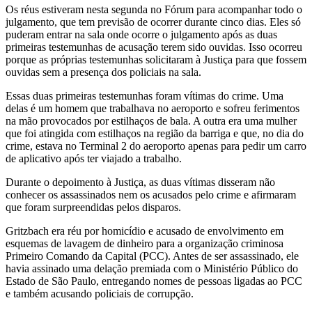
Os réus estiveram nesta segunda no Fórum para acompanhar todo o
julgamento, que tem previsão de ocorrer durante cinco dias. Eles só
puderam entrar na sala onde ocorre o julgamento após as duas
primeiras testemunhas de acusação terem sido ouvidas. Isso ocorreu
porque as próprias testemunhas solicitaram à Justiça para que fossem
ouvidas sem a presença dos policiais na sala.
Essas duas primeiras testemunhas foram vítimas do crime. Uma
delas é um homem que trabalhava no aeroporto e sofreu ferimentos
na mão provocados por estilhaços de bala. A outra era uma mulher
que foi atingida com estilhaços na região da barriga e que, no dia do
crime, estava no Terminal 2 do aeroporto apenas para pedir um carro
de aplicativo após ter viajado a trabalho.
Durante o depoimento à Justiça, as duas vítimas disseram não
conhecer os assassinados nem os acusados pelo crime e afirmaram
que foram surpreendidas pelos disparos.
Gritzbach era réu por homicídio e acusado de envolvimento em
esquemas de lavagem de dinheiro para a organização criminosa
Primeiro Comando da Capital (PCC). Antes de ser assassinado, ele
havia assinado uma delação premiada com o Ministério Público do
Estado de São Paulo, entregando nomes de pessoas ligadas ao PCC
e também acusando policiais de corrupção.