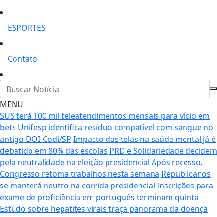
ESPORTES
Contato
MENU
SUS terá 100 mil teleatendimentos mensais para vício em
bets
Unifesp identifica resíduo compatível com sangue no
antigo DOI-Codi/SP
Impacto das telas na saúde mental já é
debatido em 80% das escolas
PRD e Solidariedade decidem
pela neutralidade na eleição presidencial
Após recesso,
Congresso retoma trabalhos nesta semana
Republicanos
se manterá neutro na corrida presidencial
Inscrições para
exame de proficiência em português terminam quinta
Estudo sobre hepatites virais traça panorama da doença