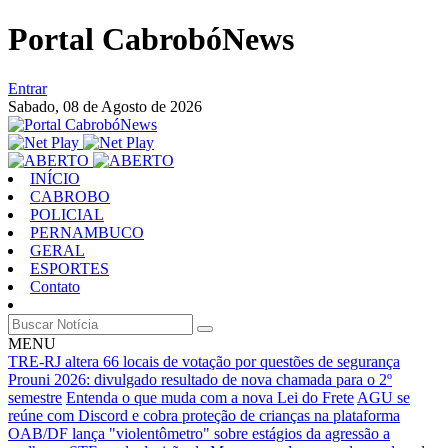
Portal CabrobóNews
Entrar
Sabado,
08 de Agosto de 2026
INÍCIO
CABROBO
POLICIAL
PERNAMBUCO
GERAL
ESPORTES
Contato
MENU
TRE-RJ altera 66 locais de votação por questões de segurança
Prouni 2026: divulgado resultado de nova chamada para o 2º
semestre
Entenda o que muda com a nova Lei do Frete
AGU se
reúne com Discord e cobra proteção de crianças na plataforma
OAB/DF lança "violentômetro" sobre estágios da agressão a