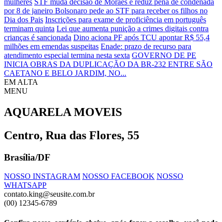
mulheres
STF muda decisão de Moraes e reduz pena de condenada
por 8 de janeiro
Bolsonaro pede ao STF para receber os filhos no
Dia dos Pais
Inscrições para exame de proficiência em português
terminam quinta
Lei que aumenta punição a crimes digitais contra
crianças é sancionada
Dino aciona PF após TCU apontar R$ 55,4
milhões em emendas suspeitas
Enade: prazo de recurso para
atendimento especial termina nesta sexta
GOVERNO DE PE
INICIA OBRAS DA DUPLICAÇÃO DA BR-232 ENTRE SÃO
CAETANO E BELO JARDIM, NO...
EM ALTA
MENU
AQUARELA MOVEIS
Centro, Rua das Flores, 55
Brasília/DF
NOSSO INSTAGRAM
NOSSO FACEBOOK
NOSSO
WHATSAPP
contato.king@seusite.com.br
(00) 12345-6789