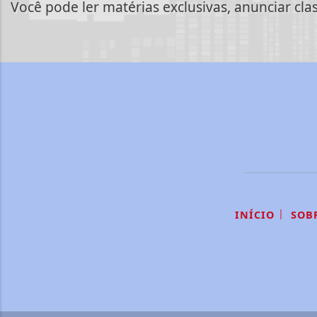
Você pode ler matérias exclusivas, anunciar cla
|
INÍCIO
SOB
Termos de Uso e Privacidade
Esse site utiliza cookies para melhorar sua
concorda com nossos Termos de Uso e Priva
PARA MAIS INFORMAÇÕES,
ACESSE NOSSOS TERMOS C