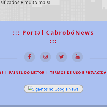
ssificados e muito mais!
::: Portal CabrobóNews
:::
|
|
RE
PAINEL DO LEITOR
TERMOS DE USO E PRIVACIDA
 experiência de navegação. Ao continuar o acesso, e
cidade.
LICANDO AQUI