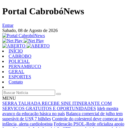
Portal CabrobóNews
Entrar
Sabado,
08 de Agosto de 2026
INÍCIO
CABROBO
POLICIAL
PERNAMBUCO
GERAL
ESPORTES
Contato
MENU
SERRA TALHADA RECEBE SINE ITINERANTE COM
SERVIÇOS GRATUITOS E OPORTUNIDADES
Ideb mostra
avanço da educação básica no país
Balança comercial de julho tem
superávit de US$ 7 bilhões
Controle do colesterol deve começar na
infância, alerta cardiologista
Federação PSOL-Rede oficializa apoio