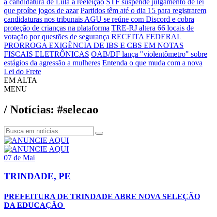
à candidatura de Lula à reeleição
STF suspende julgamento de lei
que proíbe jogos de azar
Partidos têm até o dia 15 para registrarem
candidaturas nos tribunais
AGU se reúne com Discord e cobra
proteção de crianças na plataforma
TRE-RJ altera 66 locais de
votação por questões de segurança
RECEITA FEDERAL
PRORROGA EXIGÊNCIA DE IBS E CBS EM NOTAS
FISCAIS ELETRÔNICAS
OAB/DF lança "violentômetro" sobre
estágios da agressão a mulheres
Entenda o que muda com a nova
Lei do Frete
EM ALTA
MENU
/ Notícias: #selecao
07 de Mai
TRINDADE, PE
PREFEITURA DE TRINDADE ABRE NOVA SELEÇÃO
DA EDUCAÇÃO