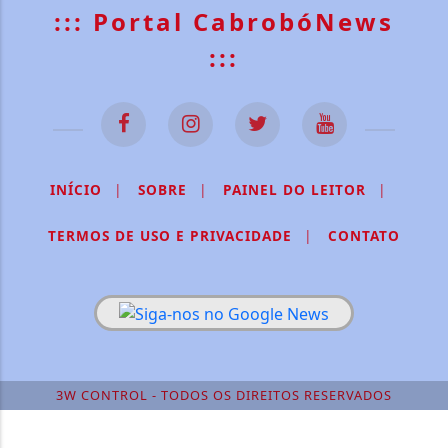
::: Portal CabrobóNews
:::
INÍCIO
|
SOBRE
|
PAINEL DO LEITOR
|
TERMOS DE USO E PRIVACIDADE
|
CONTATO
Termos de Uso e Privacidade
Esse site utiliza cookies para melhorar sua
experiência de navegação. Ao continuar o acesso,
entendemos que você concorda com nossos Termos
de Uso e Privacidade.
3W CONTROL - TODOS OS DIREITOS RESERVADOS
PARA MAIS INFORMAÇÕES,
ACESSE NOSSOS TERMOS
CLICANDO AQUI