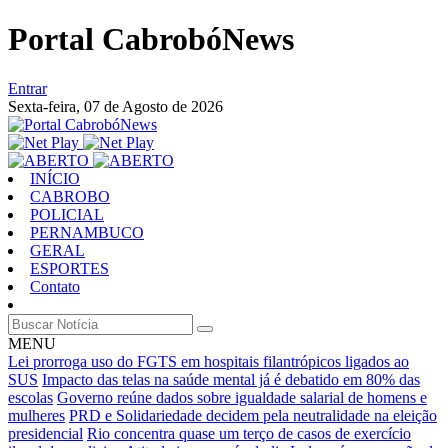
Portal CabrobóNews
Entrar
Sexta-feira,
07 de Agosto de 2026
INÍCIO
CABROBO
POLICIAL
PERNAMBUCO
GERAL
ESPORTES
Contato
MENU
Lei prorroga uso do FGTS em hospitais filantrópicos ligados ao
SUS
Impacto das telas na saúde mental já é debatido em 80% das
escolas
Governo reúne dados sobre igualdade salarial de homens e
mulheres
PRD e Solidariedade decidem pela neutralidade na eleição
presidencial
Rio concentra quase um terço de casos de exercício