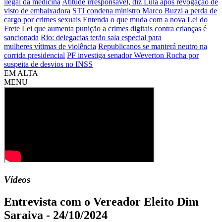
ilegal da medicina
Atitude irresponsável, diz Lula após revogação de
visto de embaixadora
STJ condena ministro Marco Buzzi a perda de
cargo por crimes sexuais
Entenda o que muda com a nova Lei do
Frete
Lei que aumenta punição a crimes digitais contra crianças é
sancionada
Rio: delegacias terão sala especial para
mulheres vítimas de violência
Republicanos se manterá neutro na
corrida presidencial
PF investiga senador Weverton Rocha por
suspeita de desvios no INSS
EM ALTA
MENU
Vídeos
Entrevista com o Vereador Eleito Dim
Saraiva - 24/10/2024