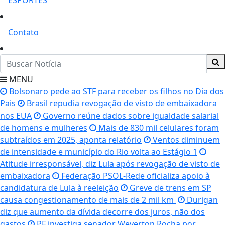
ESPORTES
Contato
MENU
Bolsonaro pede ao STF para receber os filhos no Dia dos
Pais
Brasil repudia revogação de visto de embaixadora
nos EUA
Governo reúne dados sobre igualdade salarial
de homens e mulheres
Mais de 830 mil celulares foram
subtraídos em 2025, aponta relatório
Ventos diminuem
de intensidade e município do Rio volta ao Estágio 1
Atitude irresponsável, diz Lula após revogação de visto de
embaixadora
Federação PSOL-Rede oficializa apoio à
candidatura de Lula à reeleição
Greve de trens em SP
causa congestionamento de mais de 2 mil km
Durigan
diz que aumento da dívida decorre dos juros, não dos
gastos
PF investiga senador Weverton Rocha por