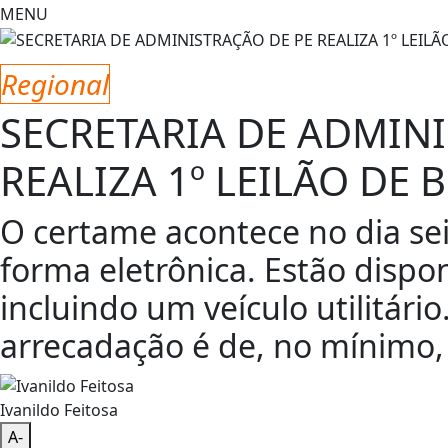
igualdade salarial de homens e mulheres
Greve de trens e
SUS
PF investiga senador Weverton Rocha por suspeita de 
outubro terão recorde de áreas em disputa
CNJ acaba com
EM ALTA
MENU
Regional
SECRETARIA DE ADMINI
REALIZA 1º LEILÃO DE 
O certame acontece no dia sei
forma eletrônica. Estão dispo
incluindo um veículo utilitário
arrecadação é de, no mínimo,