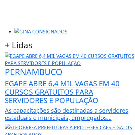
rroga uso do FGTS em hospitais filantrópicos ligados ao
xercício ilegal da medicina
Leilões de petróleo em
iz
+
Lidas
PERNAMBUCO
EGAPE ABRE 6,4 MIL VAGAS EM 40
CURSOS GRATUITOS PARA
SERVIDORES E POPULAÇÃO