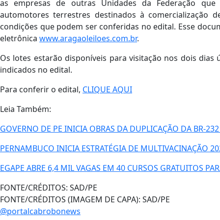
Desmanches de Veículos Automotores, Comércio de Peç
operacionais ou credenciados pelo Detran/PE.
Além disso, também podem ofertar lances para sucatas apr
as empresas de outras Unidades da Federação que
automotores terrestres destinados à comercialização d
condições que podem ser conferidas no edital. Esse docume
eletrônica
www.aragaoleiloes.com.br
.
Os lotes estarão disponíveis para visitação nos dois dias ú
indicados no edital.
Para conferir o edital,
CLIQUE AQUI
Leia Também:
GOVERNO DE PE INICIA OBRAS DA DUPLICAÇÃO DA BR-232
PERNAMBUCO INICIA ESTRATÉGIA DE MULTIVACINAÇÃO 20
EGAPE ABRE 6,4 MIL VAGAS EM 40 CURSOS GRATUITOS PA