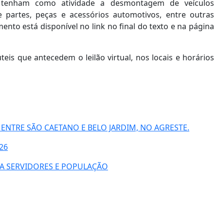
as Usadas e Reciclagem de Sucata (CDV), registrados
oveitáveis e sucatas aproveitáveis com motor inservível,
 tenham como atividade a desmontagem de veículos
e partes, peças e acessórios automotivos, entre outras
nto está disponível no link no final do texto e na página
teis que antecedem o leilão virtual, nos locais e horários
 ENTRE SÃO CAETANO E BELO JARDIM, NO AGRESTE.
26
RA SERVIDORES E POPULAÇÃO