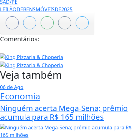
FONTE/CRÉDITOS:
SAD/PE
FONTE/CRÉDITOS (IMAGEM DE CAPA):
SAD/PE
@portalcabrobonews
SAD/PE
LEILÃODEBENSMÓVEISDE2025
Comentários:
Veja também
06 de Ago
Economia
Ninguém acerta Mega-Sena; prêmio