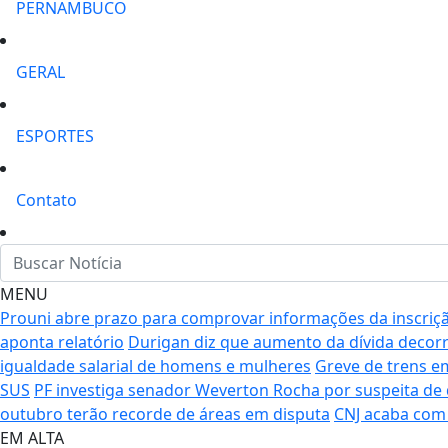
POLICIAL
PERNAMBUCO
GERAL
ESPORTES
Contato
MENU
Prouni abre prazo para comprovar informações da inscriç
aponta relatório
Durigan diz que aumento da dívida decorr