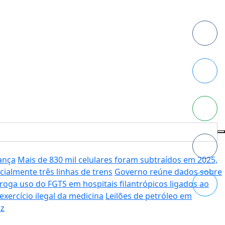
rança
Mais de 830 mil celulares foram subtraídos em 2025,
cialmente três linhas de trens
Governo reúne dados sobre