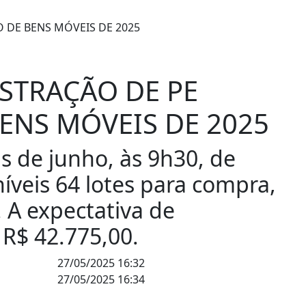
m SP causa congestionamento de mais de 2 mil km
Lei pro
desvios no INSS
Rio concentra quase um terço de casos de e
 aposentadoria compulsória como punição máxima para ju
STRAÇÃO DE PE
BENS MÓVEIS DE 2025
s de junho, às 9h30, de
níveis 64 lotes para compra,
. A expectativa de
 R$ 42.775,00.