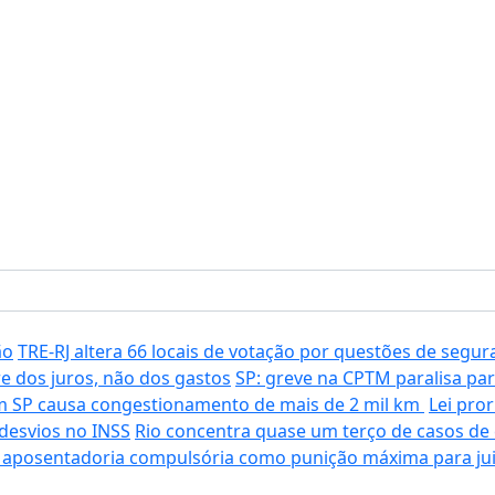
ão
TRE-RJ altera 66 locais de votação por questões de segu
e dos juros, não dos gastos
SP: greve na CPTM paralisa par