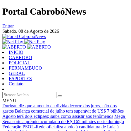
Portal CabrobóNews
Entrar
Sabado,
08 de Agosto de 2026
INÍCIO
CABROBO
POLICIAL
PERNAMBUCO
GERAL
ESPORTES
Contato
MENU
Durigan diz que aumento da dívida decorre dos juros, não dos
gastos
Balança comercial de julho tem superávit de US$ 7 bilhões
Agosto terá dois eclipses; saiba como assistir aos fenômenos
Mega-
Sena sorteia prêmio acumulado de R$ 165 milhões neste domingo
Federação PSOL-Rede oficializa apoio à candidatura de Lula à