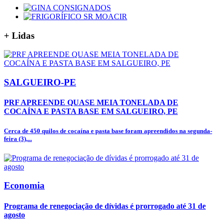
+
Lidas
SALGUEIRO-PE
PRF APREENDE QUASE MEIA TONELADA DE
COCAÍNA E PASTA BASE EM SALGUEIRO, PE
Cerca de 450 quilos de cocaína e pasta base foram apreendidos na segunda-
feira (3),...
Economia
Programa de renegociação de dívidas é prorrogado até 31 de
agosto