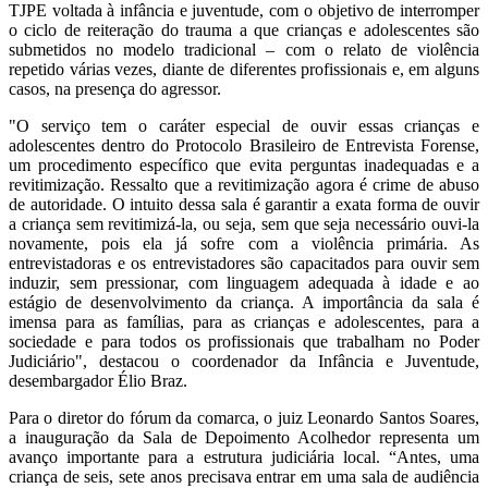
TJPE voltada à infância e juventude, com o objetivo de interromper
o ciclo de reiteração do trauma a que crianças e adolescentes são
submetidos no modelo tradicional – com o relato de violência
repetido várias vezes, diante de diferentes profissionais e, em alguns
casos, na presença do agressor.
"O serviço tem o caráter especial de ouvir essas crianças e
adolescentes dentro do Protocolo Brasileiro de Entrevista Forense,
um procedimento específico que evita perguntas inadequadas e a
revitimização. Ressalto que a revitimização agora é crime de abuso
de autoridade. O intuito dessa sala é garantir a exata forma de ouvir
a criança sem revitimizá-la, ou seja, sem que seja necessário ouvi-la
novamente, pois ela já sofre com a violência primária. As
entrevistadoras e os entrevistadores são capacitados para ouvir sem
induzir, sem pressionar, com linguagem adequada à idade e ao
estágio de desenvolvimento da criança. A importância da sala é
imensa para as famílias, para as crianças e adolescentes, para a
sociedade e para todos os profissionais que trabalham no Poder
Judiciário", destacou o coordenador da Infância e Juventude,
desembargador Élio Braz.
Para o diretor do fórum da comarca, o juiz Leonardo Santos Soares,
a inauguração da Sala de Depoimento Acolhedor representa um
avanço importante para a estrutura judiciária local. “Antes, uma
criança de seis, sete anos precisava entrar em uma sala de audiência