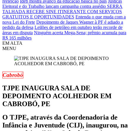
reeleição
Ideb mostra avanço da educação básica no país
Justiças
Eleitoral e do Trabalho lançam campanha contra assédio
SERRA
TALHADA RECEBE SINE ITINERANTE COM SERVIÇOS
GRATUITOS E OPORTUNIDADES
Entenda o que muda com a
nova Lei do Frete
Depoimento de Jaques Wagner à PF é adiado a
pedido da defesa
Leilões de petróleo em outubro terão recorde de
áreas em disputa
Ninguém acerta Mega-Sena; prêmio acumula para
R$ 165 milhões
EM ALTA
MENU
Cabrobó
TJPE INAUGURA SALA DE
DEPOIMENTO ACOLHEDOR EM
CABROBÓ, PE
O TJPE, através da Coordenadoria de
Infância e Juventude (CIJ), inaugurou, na