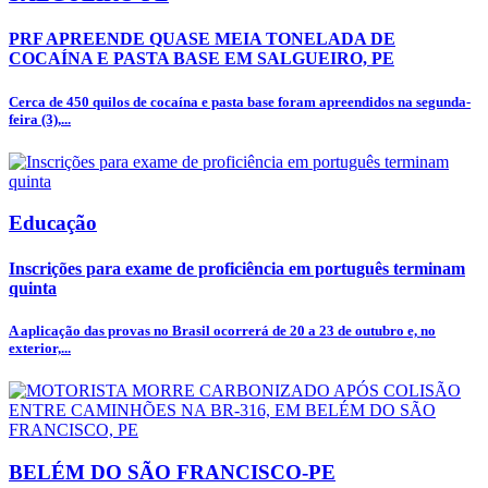
PRF APREENDE QUASE MEIA TONELADA DE
COCAÍNA E PASTA BASE EM SALGUEIRO, PE
Cerca de 450 quilos de cocaína e pasta base foram apreendidos na segunda-
feira (3),...
Educação
Inscrições para exame de proficiência em português terminam
quinta
A aplicação das provas no Brasil ocorrerá de 20 a 23 de outubro e, no
exterior,...
BELÉM DO SÃO FRANCISCO-PE