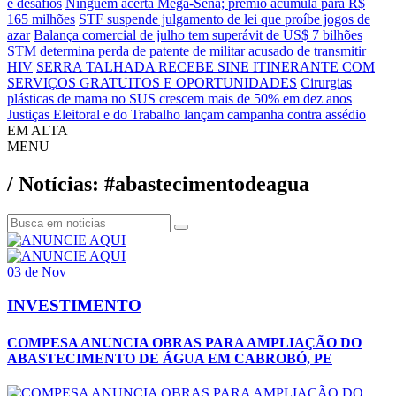
e desafios
Ninguém acerta Mega-Sena; prêmio acumula para R$
165 milhões
STF suspende julgamento de lei que proíbe jogos de
azar
Balança comercial de julho tem superávit de US$ 7 bilhões
STM determina perda de patente de militar acusado de transmitir
HIV
SERRA TALHADA RECEBE SINE ITINERANTE COM
SERVIÇOS GRATUITOS E OPORTUNIDADES
Cirurgias
plásticas de mama no SUS crescem mais de 50% em dez anos
Justiças Eleitoral e do Trabalho lançam campanha contra assédio
EM ALTA
MENU
/ Notícias: #abastecimentodeagua
03 de Nov
INVESTIMENTO
COMPESA ANUNCIA OBRAS PARA AMPLIAÇÃO DO
ABASTECIMENTO DE ÁGUA EM CABROBÓ, PE