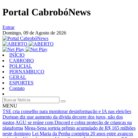
Portal CabrobóNews
Entrar
Domingo,
09 de Agosto de 2026
INÍCIO
CABROBO
POLICIAL
PERNAMBUCO
GERAL
ESPORTES
Contato
MENU
TSE cria conselho para monitorar desinformação e IA nas eleições
Durigan diz que aumento da dívida decorre dos juros, não dos
gastos
AGU se reúne com Discord e cobra proteção de crianças na
plataforma
Mega-Sena sorteia prêmio acumulado de R$ 165 milhões
neste domingo
Lei Maria da Penha completa 20 anos entre avanços