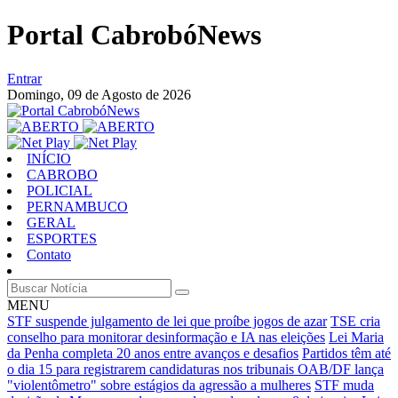
Portal CabrobóNews
Entrar
Domingo,
09 de Agosto de 2026
INÍCIO
CABROBO
POLICIAL
PERNAMBUCO
GERAL
ESPORTES
Contato
MENU
STF suspende julgamento de lei que proíbe jogos de azar
TSE cria
conselho para monitorar desinformação e IA nas eleições
Lei Maria
da Penha completa 20 anos entre avanços e desafios
Partidos têm até
o dia 15 para registrarem candidaturas nos tribunais
OAB/DF lança
"violentômetro" sobre estágios da agressão a mulheres
STF muda