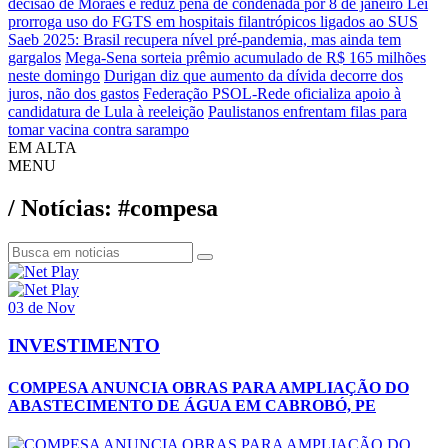
decisão de Moraes e reduz pena de condenada por 8 de janeiro
Lei
prorroga uso do FGTS em hospitais filantrópicos ligados ao SUS
Saeb 2025: Brasil recupera nível pré-pandemia, mas ainda tem
gargalos
Mega-Sena sorteia prêmio acumulado de R$ 165 milhões
neste domingo
Durigan diz que aumento da dívida decorre dos
juros, não dos gastos
Federação PSOL-Rede oficializa apoio à
candidatura de Lula à reeleição
Paulistanos enfrentam filas para
tomar vacina contra sarampo
EM ALTA
MENU
/ Notícias: #compesa
03 de Nov
INVESTIMENTO
COMPESA ANUNCIA OBRAS PARA AMPLIAÇÃO DO
ABASTECIMENTO DE ÁGUA EM CABROBÓ, PE