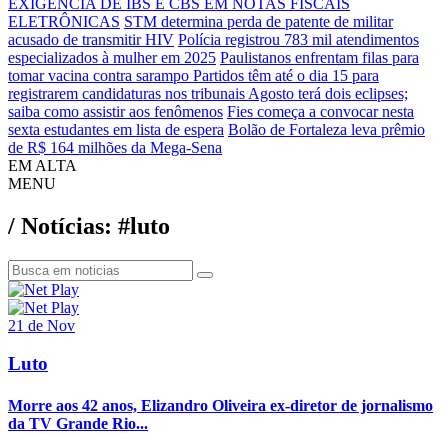
EXIGÊNCIA DE IBS E CBS EM NOTAS FISCAIS
ELETRÔNICAS
STM determina perda de patente de militar
acusado de transmitir HIV
Polícia registrou 783 mil atendimentos
especializados à mulher em 2025
Paulistanos enfrentam filas para
tomar vacina contra sarampo
Partidos têm até o dia 15 para
registrarem candidaturas nos tribunais
Agosto terá dois eclipses;
saiba como assistir aos fenômenos
Fies começa a convocar nesta
sexta estudantes em lista de espera
Bolão de Fortaleza leva prêmio
de R$ 164 milhões da Mega-Sena
EM ALTA
MENU
/ Notícias: #luto
21 de Nov
Luto
Morre aos 42 anos, Elizandro Oliveira ex-diretor de jornalismo
da TV Grande Rio...