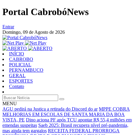
Portal CabrobóNews
Entrar
Domingo,
09 de Agosto de 2026
INÍCIO
CABROBO
POLICIAL
PERNAMBUCO
GERAL
ESPORTES
Contato
MENU
AGU pedirá na Justiça a retirada do Discord do ar
MPPE COBRA
MELHORIAS EM ESCOLAS DE SANTA MARIA DA BOA
VISTA, PE
Dino aciona PF após TCU apontar R$ 55,4 milhões em
emendas suspeitas
Saeb 2025: Brasil recupera nível pré-pandemia,
mas ainda tem gargalos
RECEITA FEDERAL PRORROGA