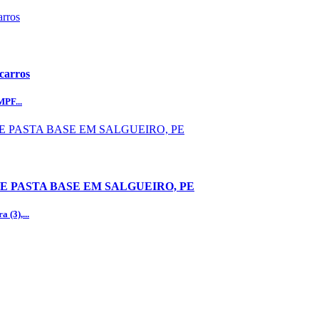
 carros
MPF...
 PASTA BASE EM SALGUEIRO, PE
 (3),...