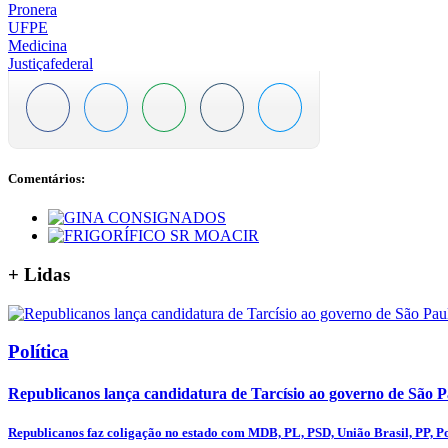
Pronera
UFPE
Medicina
Justiçafederal
Comentários:
+
Lidas
Política
Republicanos lança candidatura de Tarcísio ao governo de São 
Republicanos faz coligação no estado com MDB, PL, PSD, União Brasil, PP, Po