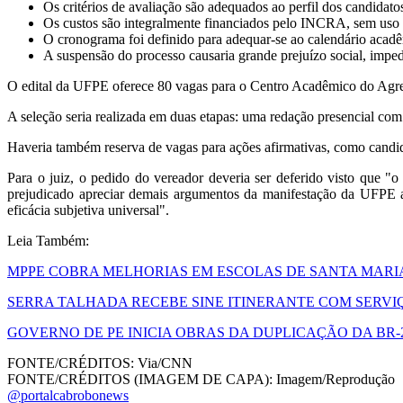
Os critérios de avaliação são adequados ao perfil dos candidato
Os custos são integralmente financiados pelo INCRA, sem uso 
O cronograma foi definido para adequar-se ao calendário acad
A suspensão do processo causaria grande prejuízo social, impe
O edital da UFPE oferece 80 vagas para o Centro Acadêmico do Agre
A seleção seria realizada em duas etapas: uma redação presencial com
Haveria também reserva de vagas para ações afirmativas, como candida
Para o juiz, o pedido do vereador deveria ser deferido visto que "o
prejudicado apreciar demais argumentos da manifestação da UFPE at
eficácia subjetiva universal".
Leia Também:
MPPE COBRA MELHORIAS EM ESCOLAS DE SANTA MARIA 
SERRA TALHADA RECEBE SINE ITINERANTE COM SERVI
GOVERNO DE PE INICIA OBRAS DA DUPLICAÇÃO DA BR-
FONTE/CRÉDITOS:
Via/CNN
FONTE/CRÉDITOS (IMAGEM DE CAPA):
Imagem/Reprodução
@portalcabrobonews