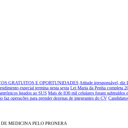
ÇOS GRATUITOS E OPORTUNIDADES
Atitude irresponsável, diz
endimento especial termina nesta sexta
Lei Maria da Penha completa 20
antrópicos ligados ao SUS
Mais de 830 mil celulares foram subtraídos 
io faz operações para prender dezenas de integrantes do CV
Candidatos