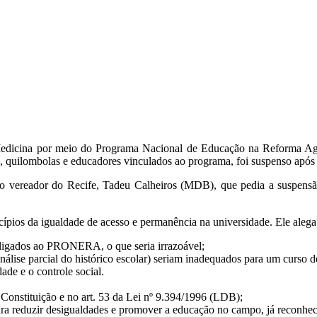
 Medicina por meio do Programa Nacional de Educação na Reforma Agr
quilombolas e educadores vinculados ao programa, foi suspenso após 
lo vereador do Recife, Tadeu Calheiros (MDB), que pedia a suspens
cípios da igualdade de acesso e permanência na universidade. Ele alega
s ligados ao PRONERA, o que seria irrazoável;
análise parcial do histórico escolar) seriam inadequados para um curso 
ade e o controle social.
a Constituição e no art. 53 da Lei nº 9.394/1996 (LDB);
 reduzir desigualdades e promover a educação no campo, já reconhec