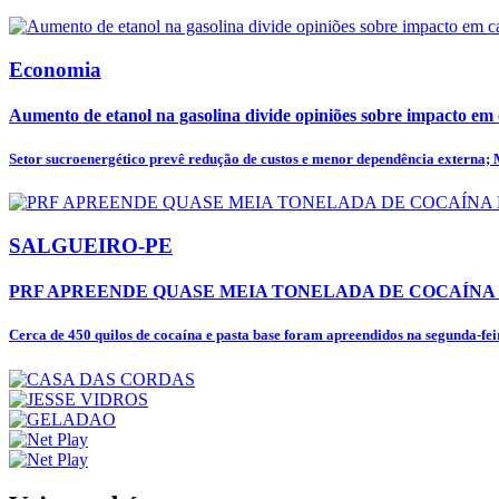
Economia
Aumento de etanol na gasolina divide opiniões sobre impacto em
Setor sucroenergético prevê redução de custos e menor dependência externa; 
SALGUEIRO-PE
PRF APREENDE QUASE MEIA TONELADA DE COCAÍNA E
Cerca de 450 quilos de cocaína e pasta base foram apreendidos na segunda-feira