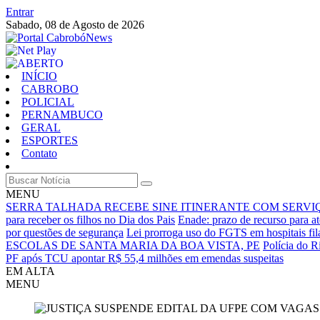
Entrar
Sabado,
08 de Agosto de 2026
INÍCIO
CABROBO
POLICIAL
PERNAMBUCO
GERAL
ESPORTES
Contato
MENU
SERRA TALHADA RECEBE SINE ITINERANTE COM SERVI
para receber os filhos no Dia dos Pais
Enade: prazo de recurso para at
por questões de segurança
Lei prorroga uso do FGTS em hospitais fil
ESCOLAS DE SANTA MARIA DA BOA VISTA, PE
Polícia do R
PF após TCU apontar R$ 55,4 milhões em emendas suspeitas
EM ALTA
MENU